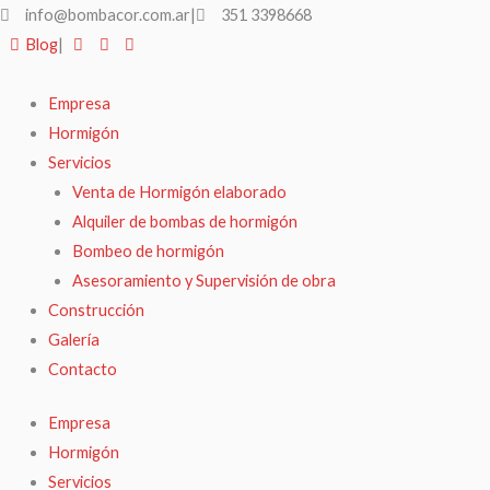
Ir
info@bombacor.com.ar
|
351 3398668
al
Blog
|
contenido
Empresa
Hormigón
Servicios
Venta de Hormigón elaborado
Alquiler de bombas de hormigón
Bombeo de hormigón
Asesoramiento y Supervisión de obra
Construcción
Galería
Contacto
Empresa
Hormigón
Servicios